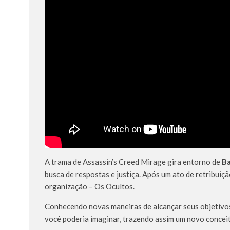
A trama de Assassin’s Creed Mirage gira entorno de
B
busca de respostas e justiça. Após um ato de retribuiç
organização – Os Ocultos.
Conhecendo novas maneiras de alcançar seus objetivos
você poderia imaginar, trazendo assim um novo concei