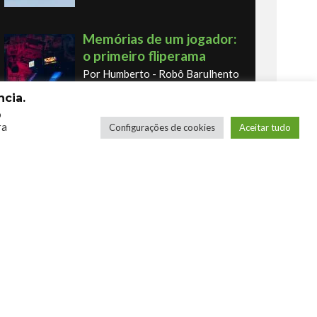
Memórias de um jogador:
o primeiro fliperama
Por Humberto - Robô Barulhento
cia.
o
ra
Configurações de cookies
Aceitar tudo
Os novos Retrôs – Xbox
360 & Ps3
Por George
COMPRE SEUS JOGOS