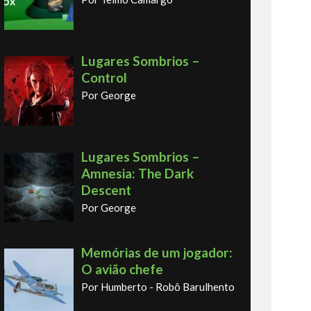
Lugares Sombrios –
Control
Por George
Lugares Sombrios –
Amnesia: The Dark
Descent
Por George
Memórias de um jogador:
O avião chefe
Por Humberto - Robô Barulhento