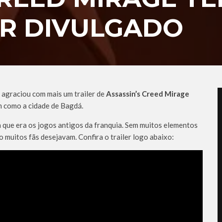
ER DIVULGADO
 agraciou com mais um trailer de
Assassin’s Creed Mirage
 como a cidade de Bagdá.
a que era os jogos antigos da franquia. Sem muitos elementos
 muitos fãs desejavam. Confira o trailer logo abaixo: