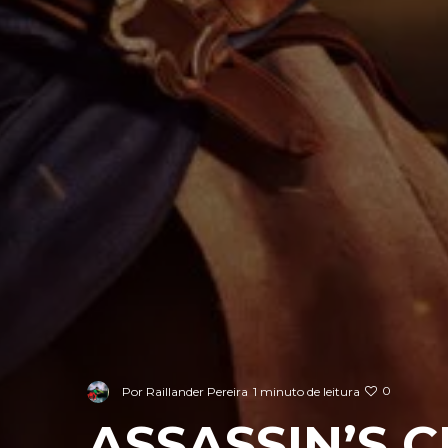
0
Por
Raillander Pereira
1 minuto de leitura
ASSASSIN’S 