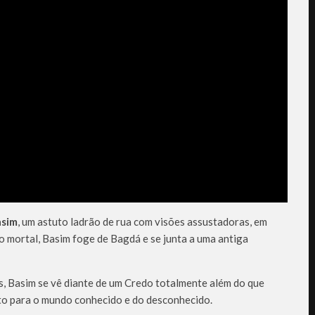
asim
, um astuto ladrão de rua com visões assustadoras, em
ão mortal, Basim foge de Bagdá e se junta a uma antiga
, Basim se vê diante de um Credo totalmente além do que
to para o mundo conhecido e do desconhecido.