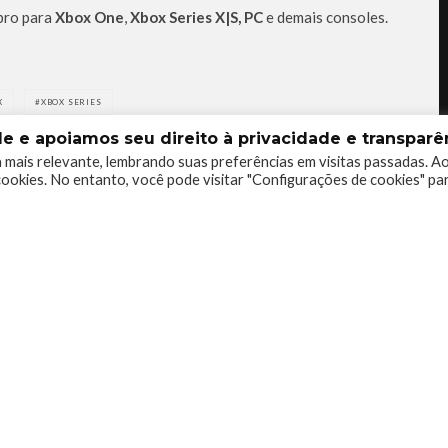
ubro para
Xbox One
,
Xbox Series X|S, PC
e demais consoles.
X
XBOX SERIES
 e apoiamos seu direito à privacidade e transparên
 mais relevante, lembrando suas preferências em visitas passadas. A
ookies. No entanto, você pode visitar "Configurações de cookies" pa
0
0
0