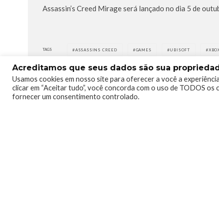
Assassin’s Creed Mirage será lançado no dia 5 de out
TAGS
ASSASSINS CREED
GAMES
UBISOFT
XBO
Acreditamos que seus dados são sua propriedade
Usamos cookies em nosso site para oferecer a você a experiência
clicar em “Aceitar tudo”, você concorda com o uso de TODOS os c
fornecer um consentimento controlado.
0
0