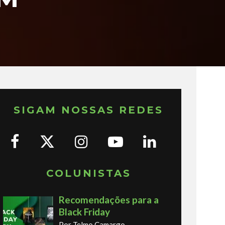
SIGAM NOSSAS REDES
COLUNISTAS
Recomendações para a
Black Friday
Por Telmo Camargo