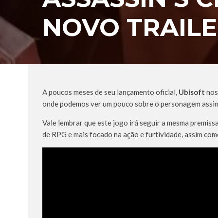
NOVO TRAIL
A poucos meses de seu lançamento oficial,
Ubisoft
nos
onde podemos ver um pouco sobre o personagem assim
Vale lembrar que este jogo irá seguir a mesma premiss
de RPG e mais focado na ação e furtividade, assim como