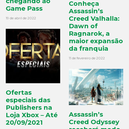
chegando ao
Conheça
Game Pass
Assassin’s
Creed Valhalla:
19 de abril de 2022
Dawn of
Ragnarok, a
maior expansão
da franquia
11 de fevereiro de 2022
Ofertas
especiais das
Publishers na
Assassin’s
Loja Xbox – Até
Creed Odyssey
20/09/2021