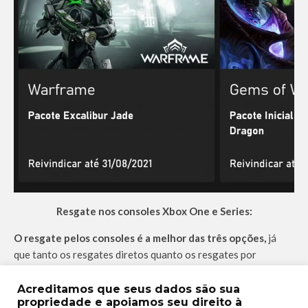
Resgate nos consoles Xbox One e Series:
O resgate pelos consoles é a melhor das três opções,
já
que tanto os resgates diretos quanto os resgates por
códigos de produto podem ser realizados. Para encontrar as
Vantagens, você pode dar sorte de receber uma notificação
Acreditamos que seus dados são sua
propriedade e apoiamos seu direito à
em sua tela principal onde o Xbox geralmente promove