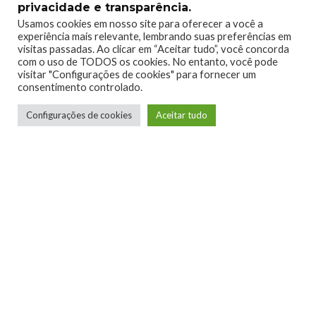
privacidade e transparência.
algumas propagandas.
A melhor forma é entrar na Hub do
Usamos cookies em nosso site para oferecer a você a
Game Pass
e procurar pela opção “Vantagens”.
experiência mais relevante, lembrando suas preferências em
visitas passadas. Ao clicar em “Aceitar tudo”, você concorda
Então é isso! Espero que esse guia ajude vocês a resgatarem
com o uso de TODOS os cookies. No entanto, você pode
os seus itens! As Vantagens, ao contrário das
visitar "Configurações de cookies" para fornecer um
consentimento controlado.
Solicitações/Missões
não seguem uma agenda fixa de
lançamentos
, então assim que a Microsoft liberar novos
Configurações de cookies
Aceitar tudo
pacotes vamos avisar em nosso site e em nossas redes
sociais, é só ficar de olho!
Até a próxima, pessoal!
TAGS
GAMEPASS
REGALIAS
VANTAGENS