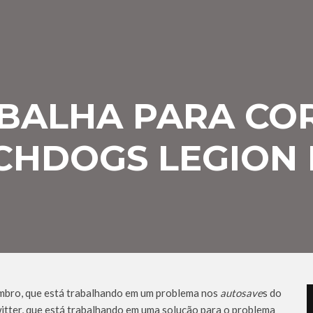
BALHA PARA COR
CHDOGS LEGION
embro, que está trabalhando em um problema nos
autosave
s do
itter, que está trabalhando em uma solução para o problema