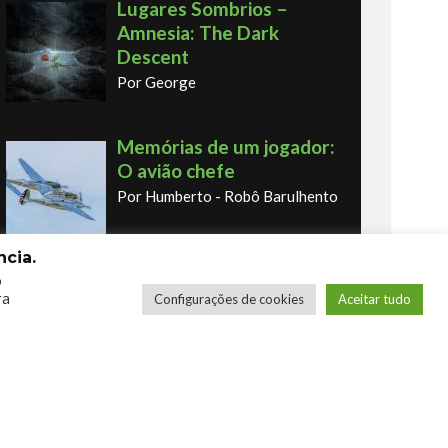
Lugares Sombrios –
Amnesia: The Dark
Descent
Por George
Memórias de um jogador:
O avião chefe
Por Humberto - Robô Barulhento
cia.
o
Memórias de um jogador:
ra
Configurações de cookies
Aceitar tudo
o primeiro fliperama
Por Humberto - Robô Barulhento
Os novos Retrôs – Xbox
360 & Ps3