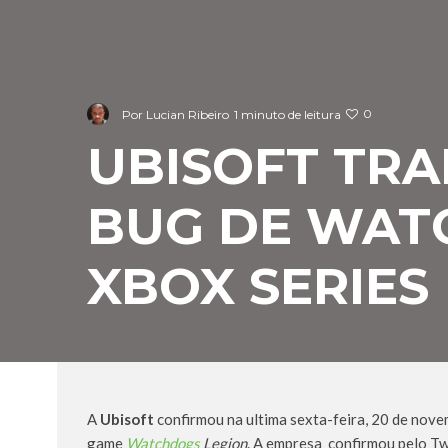
0
Por
Lucian Ribeiro
1 minuto de leitura
UBISOFT TRA
BUG DE WAT
XBOX SERIES
A
Ubisoft
confirmou na ultima sexta-feira, 20 de nov
game
Watchdogs
Legion
. A empresa confirmou pelo Tw