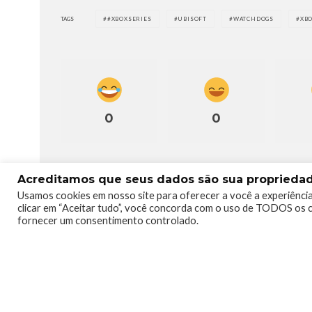
TAGS
#XBOXSERIES
UBISOFT
WATCHDOGS
XB
0
0
Acreditamos que seus dados são sua propriedade
Usamos cookies em nosso site para oferecer a você a experiência
clicar em “Aceitar tudo”, você concorda com o uso de TODOS os c
fornecer um consentimento controlado.
Lucian Ribeiro