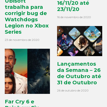
Ubisoft
16/11/20 até
trabalha para
23/11/20
corrigir bug de
16 de novembro de 2020
Watchdogs
Legion no Xbox
Series
23 de novembro de 2020
Lançamentos
da Semana – 26
de Outubro até
31 de Outubro
26 de outubro de 2020
Far Cry 6 e