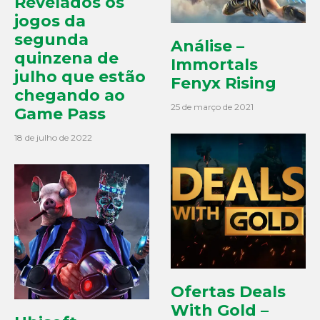
Revelados os
jogos da
segunda
Análise –
quinzena de
Immortals
julho que estão
Fenyx Rising
chegando ao
25 de março de 2021
Game Pass
18 de julho de 2022
Ofertas Deals
With Gold –