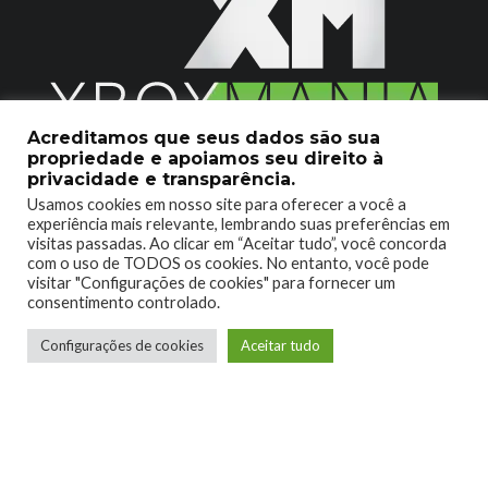
Acreditamos que seus dados são sua
propriedade e apoiamos seu direito à
2020 © Xboxmania. Todos os Direitos Reservados.
privacidade e transparência.
Usamos cookies em nosso site para oferecer a você a
SOBRE O XBOX MANIA
CONTATO
experiência mais relevante, lembrando suas preferências em
visitas passadas. Ao clicar em “Aceitar tudo”, você concorda
ENCONTROU UM PROBLEMA?
com o uso de TODOS os cookies. No entanto, você pode
visitar "Configurações de cookies" para fornecer um
consentimento controlado.
Configurações de cookies
Aceitar tudo