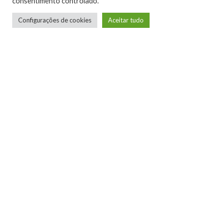
consentimento controlado.
Configurações de cookies
Aceitar tudo
29/07 –
Inside (Cloud, Console e PC)
ID@Xbox
JOGAR