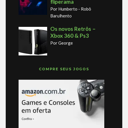
fliperama
Por Humberto - Robô
Barulhento
Os novos Retrôs –
Xbox 360 & Ps3
Por George
COMPRE SEUS JOGOS