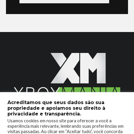
Acreditamos que seus dados são sua
propriedade e apoiamos seu direito à
2020 © Xboxmania. Todos os Direitos Reservados.
privacidade e transparência.
Usamos cookies em nosso site para oferecer a você a
SOBRE O XBOX MANIA
CONTATO
experiência mais relevante, lembrando suas preferências em
visitas passadas. Ao clicar em “Aceitar tudo”, você concorda
ENCONTROU UM PROBLEMA?