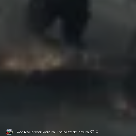
0
Por
Raillander Pereira
1 minuto de leitura