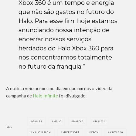
Xbox 360 é um tempo e energia
que não são gastos no futuro do
Halo. Para esse fim, hoje estamos
anunciando nossa intenção de
encerrar nossos serviços
herdados do Halo Xbox 360 para
nos concentrarmos totalmente
no futuro da franquia.”
A noticia veio no mesmo dia em que um novo vídeo da
campanha de
Halo Infinite
foi divulgado.
GAMES
HALO
HALO 3
HALO 4
TAGS
HALO REACH
MICROSOFT
XBOX
XBOX 360