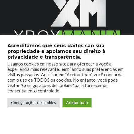
Acreditamos que seus dados são sua
propriedade e apoiamos seu direito à
2020 © Xboxmania. Todos os Direitos Reservados.
privacidade e transparência.
Usamos cookies em nosso site para oferecer a você a
SOBRE O XBOX MANIA
CONTATO
experiência mais relevante, lembrando suas preferências em
visitas passadas. Ao clicar em “Aceitar tudo”, você concorda
ENCONTROU UM PROBLEMA?
com o uso de TODOS os cookies. No entanto, você pode
visitar "Configurações de cookies" para fornecer um
consentimento controlado.
Configurações de cookies
Aceitar tudo