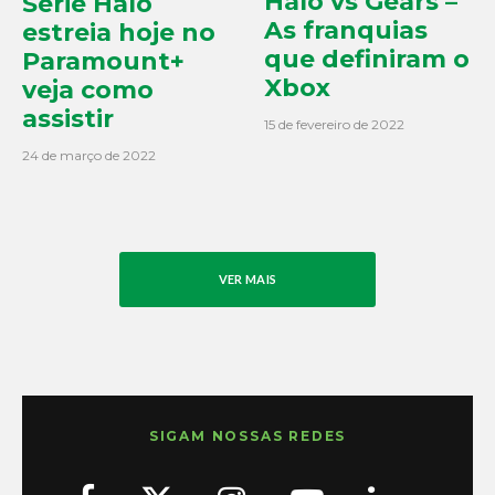
Halo vs Gears –
Série Halo
As franquias
estreia hoje no
que definiram o
Paramount+
Xbox
veja como
assistir
15 de fevereiro de 2022
24 de março de 2022
VER MAIS
SIGAM NOSSAS REDES