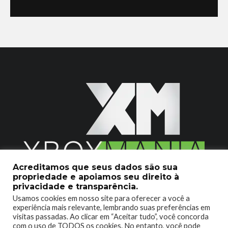
Acreditamos que seus dados são sua
propriedade e apoiamos seu direito à
2020 © Xboxmania. Todos os Direitos Reservados.
privacidade e transparência.
Usamos cookies em nosso site para oferecer a você a
SOBRE O XBOX MANIA
CONTATO
experiência mais relevante, lembrando suas preferências em
visitas passadas. Ao clicar em “Aceitar tudo”, você concorda
ENCONTROU UM PROBLEMA?
com o uso de TODOS os cookies. No entanto, você pode