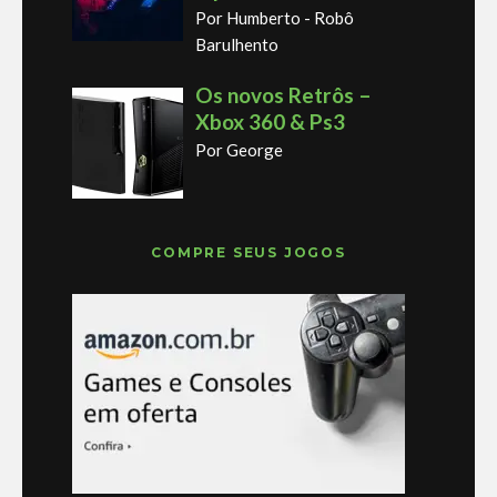
Por Humberto - Robô
Barulhento
Os novos Retrôs –
Xbox 360 & Ps3
Por George
COMPRE SEUS JOGOS