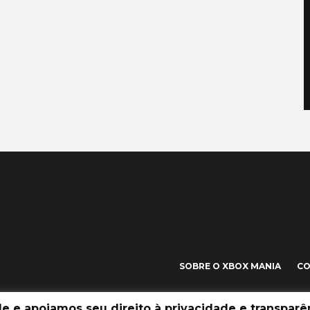
SOBRE O XBOX MANIA
C
 e apoiamos seu direito à privacidade e transparên