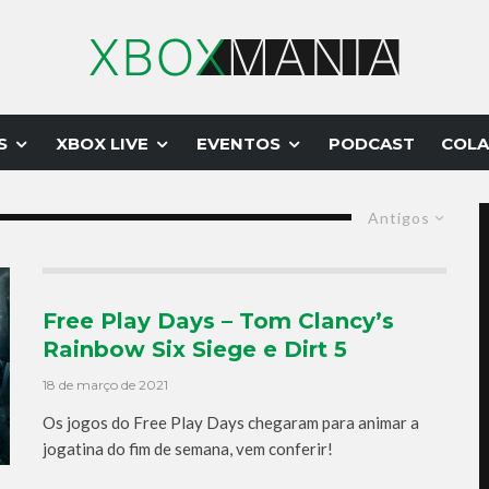
S
XBOX LIVE
EVENTOS
PODCAST
COLA
Antigos
Free Play Days – Tom Clancy’s
Rainbow Six Siege e Dirt 5
18 de março de 2021
Os jogos do Free Play Days chegaram para animar a
jogatina do fim de semana, vem conferir!