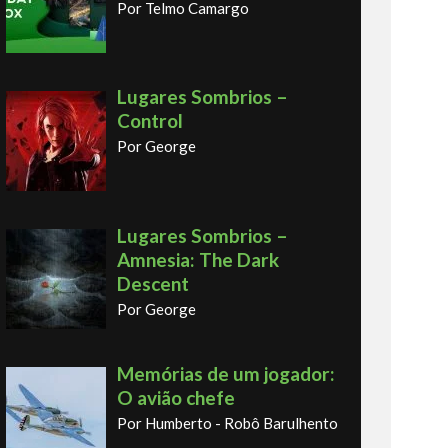
Por Telmo Camargo
Lugares Sombrios –
Control
Por George
Lugares Sombrios –
Amnesia: The Dark
Descent
Por George
Memórias de um jogador:
O avião chefe
Por Humberto - Robô Barulhento