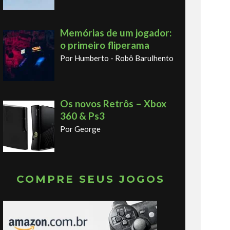
Memórias de um jogador:
o primeiro fliperama
Por Humberto - Robô Barulhento
Os novos Retrôs – Xbox
360 & Ps3
Por George
COMPRE SEUS JOGOS