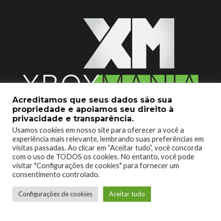
Acreditamos que seus dados são sua
propriedade e apoiamos seu direito à
2020 © Xboxmania. Todos os Direitos Reservados.
privacidade e transparência.
Usamos cookies em nosso site para oferecer a você a
SOBRE O XBOX MANIA
CONTATO
experiência mais relevante, lembrando suas preferências em
visitas passadas. Ao clicar em “Aceitar tudo”, você concorda
ENCONTROU UM PROBLEMA?
com o uso de TODOS os cookies. No entanto, você pode
visitar "Configurações de cookies" para fornecer um
consentimento controlado.
Configurações de cookies
Aceitar tudo