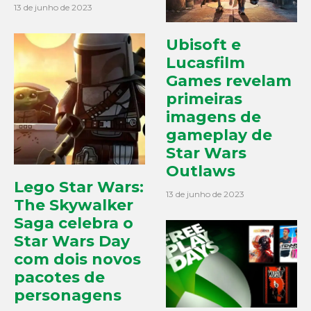
13 de junho de 2023
Ubisoft e
Lucasfilm
Games revelam
primeiras
imagens de
gameplay de
Star Wars
Outlaws
Lego Star Wars:
13 de junho de 2023
The Skywalker
Saga celebra o
Star Wars Day
com dois novos
pacotes de
personagens