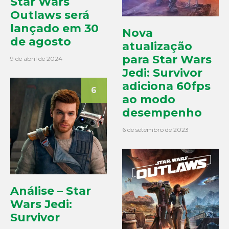
Star Wars
Outlaws será
lançado em 30
Nova
de agosto
atualização
para Star Wars
9 de abril de 2024
Jedi: Survivor
adiciona 60fps
6
ao modo
desempenho
6 de setembro de 2023
Análise – Star
Wars Jedi:
Survivor