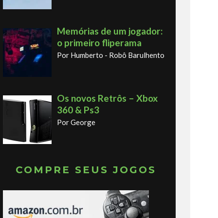
Memórias de um jogador:
o primeiro fliperama
Por Humberto - Robô Barulhento
Os novos Retrôs – Xbox
360 & Ps3
Por George
COMPRE SEUS JOGOS