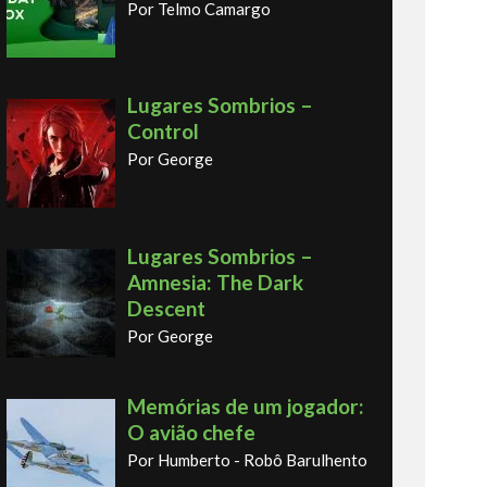
Por Telmo Camargo
Lugares Sombrios –
Control
Por George
Lugares Sombrios –
Amnesia: The Dark
Descent
Por George
Memórias de um jogador:
O avião chefe
Por Humberto - Robô Barulhento