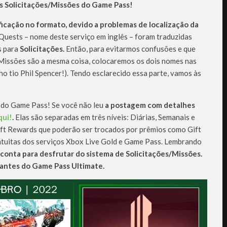
s Solicitações/Missões do Game Pass!
cação no formato, devido a problemas de localização da
 Quests – nome deste serviço em inglês – foram traduzidas
s para
Solicitações.
Então, para evitarmos confusões e que
 Missões são a mesma coisa, colocaremos os dois nomes nas
ho tio Phil Spencer!). Tendo esclarecido essa parte, vamos às
 do Game Pass! Se você não leu
a postagem com detalhes
qui!
.
Elas são separadas em três níveis: Diárias, Semanais e
ft Rewards que poderão ser trocados por prêmios como Gift
atuitas dos serviços Xbox Live Gold e Game Pass. Lembrando
 conta para desfrutar do sistema de Solicitações/Missões.
nantes do Game Pass Ultimate.