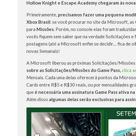
Hollow Knight e Escape Academy
chegaram às nova
Primeiramente,
precisamos fazer uma pequena modifi
Xbox Brasil:
se você procurar no site da Microsoft, as
para
Missões.
Porém, no console elas foram traduzida
vocês fiquem sem saber que na verdade Solicitações e
postagens (até a Microsoft enfim se decidir… fica de ol
novas Semanais!
A Microsoft liberou as próximas Solicitações/Missões
sobre as Solicitações/Missões do Game Pass,
clica a
Mensais. Cada uma delas oferecerá pontos da Microso
Cards entre R$5 e R$30 reais, ou por mensalidades gr
que
é necessária uma assinatura Game Pass ativa na
Além disso
algumas delas serão exclusivas para assi