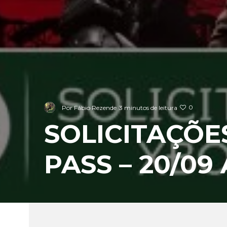
0
Por
Fábio Rezende
3 minutos de leitura
SOLICITAÇÕE
PASS – 20/09 