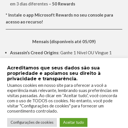
em 3 dias diferentes
– 50 Rewards
* Instale o app Microsoft Rewards no seu console para
acesso ao recurso!
Mensais (disponíveis até 05/09)
Assassin’s Creed Origins
: Ganhe 1 Nível OU Vingue 1
jogador
– 75 Rewards
Conan Exiles:
Crie 20 objetos
– 75 Rewards
Acreditamos que seus dados são sua
propriedade e apoiamos seu direito à
Terraria:
Acumule 400 recursos
– 75 Rewards
privacidade e transparência.
The Elder Scrolls Online:
Jogar 1 hora
– 75 Rewards
Usamos cookies em nosso site para oferecer a você a
Game Pass Explorer:
Jogue 4 títulos diferentes da
experiência mais relevante, lembrando suas preferências em
biblioteca Game Pass (Console ou PC) –
10 Rewards
visitas passadas. Ao clicar em “Aceitar tudo”, você concorda
Solicitação para Iniciante:
Complete 6 Solicitações
com o uso de TODOS os cookies. No entanto, você pode
visitar "Configurações de cookies" para fornecer um
Diárias e 4 Solicitações Semanais este mês
– 25 Rewards
consentimento controlado.
Dedicação às Solicitações:
Complete 12 Solicitações
Diárias e 8 Solicitações Semanais este mês
– 100 Rewards
Configurações de cookies
Aceitar tudo