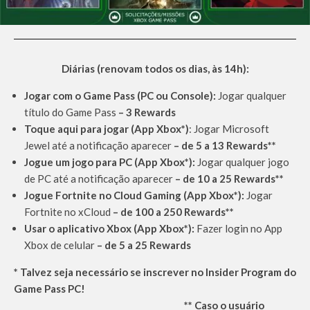
Diárias (renovam todos os dias, às 14h):
Jogar com o Game Pass (PC ou Console):
Jogar qualquer
título do Game Pass
–
3 Rewards
Toque aqui para jogar (App Xbox*)
: Jogar Microsoft
Jewel até a notificação aparecer
–
de
5 a 13 Rewards**
Jogue um jogo para PC (App Xbox*):
Jogar qualquer jogo
de PC até a notificação aparecer
–
de 10 a 25 Rewards**
Jogue Fortnite no Cloud Gaming (App Xbox*):
Jogar
Fortnite no xCloud
– de 100 a 250 Rewards**
Usar o aplicativo Xbox (App Xbox*):
Fazer login no App
Xbox de celular
– de 5 a 25 Rewards
* Talvez seja necessário se inscrever no Insider Program do
Game Pass PC!
** Caso o usuário