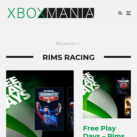
Recentes
RIMS RACING
Free Play
Days – Rims