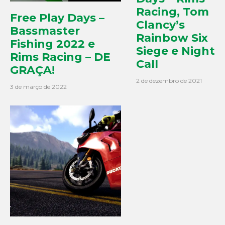
Racing, Tom
Free Play Days –
Clancy’s
Bassmaster
Rainbow Six
Fishing 2022 e
Siege e Night
Rims Racing – DE
Call
GRAÇA!
2 de dezembro de 2021
3 de março de 2022