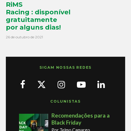
RiMS
Racing : disponível
gratuitamente
por alguns dias!
26 de outubro de 2021
SIGAM NOSSAS REDES
COLUNISTAS
Recomendações para a
Black Friday
Por Telmo Camargo