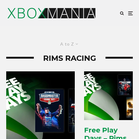
A to Z
RIMS RACING
Free Play
Days – Rims