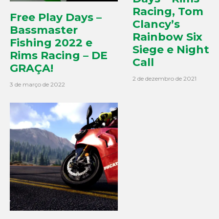
Racing, Tom
Free Play Days –
Clancy’s
Bassmaster
Rainbow Six
Fishing 2022 e
Siege e Night
Rims Racing – DE
Call
GRAÇA!
2 de dezembro de 2021
3 de março de 2022