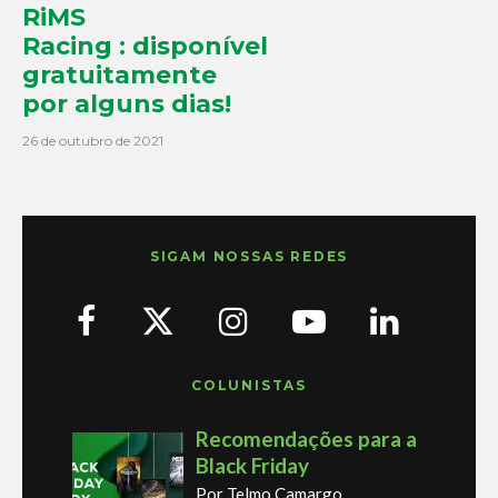
RiMS
Racing : disponível
gratuitamente
por alguns dias!
26 de outubro de 2021
SIGAM NOSSAS REDES
COLUNISTAS
Recomendações para a
Black Friday
Por Telmo Camargo