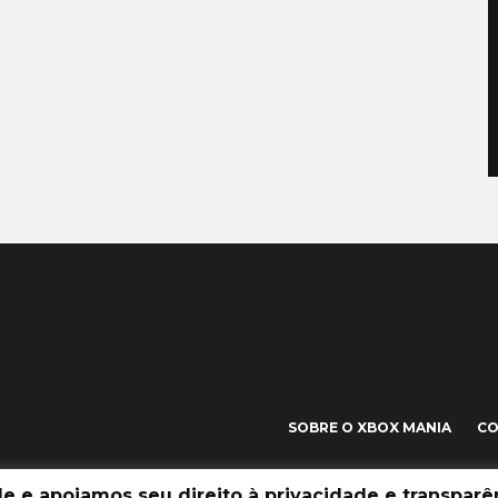
SOBRE O XBOX MANIA
C
 e apoiamos seu direito à privacidade e transparên