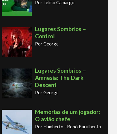
Por Telmo Camargo
Lugares Sombrios –
Control
Por George
Lugares Sombrios –
Amnesia: The Dark
Descent
Por George
Memórias de um jogador:
O avião chefe
Por Humberto - Robô Barulhento