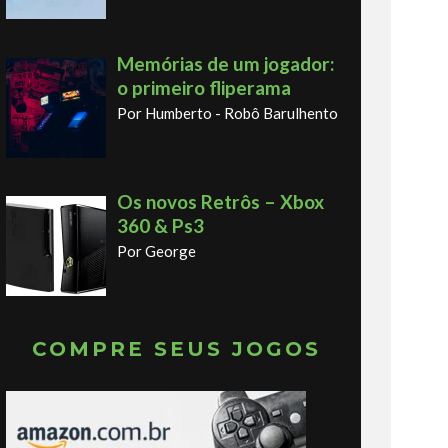
Memórias de um jogador:
o primeiro fliperama
Por Humberto - Robô Barulhento
Os novos Retrôs – Xbox
360 & Ps3
Por George
COMPRE SEUS JOGOS