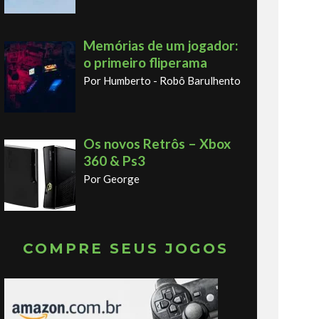
Memórias de um jogador:
o primeiro fliperama
Por Humberto - Robô Barulhento
Os novos Retrôs – Xbox
360 & Ps3
Por George
COMPRE SEUS JOGOS