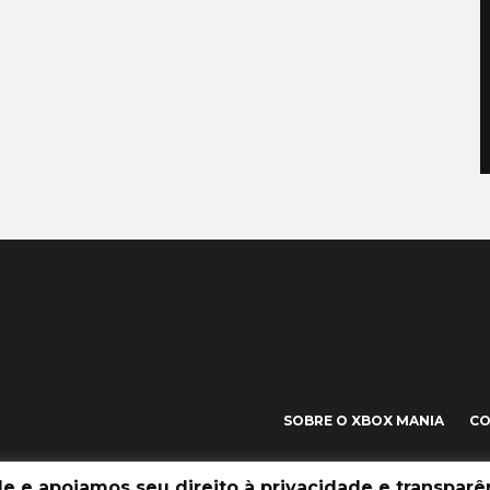
SOBRE O XBOX MANIA
C
 e apoiamos seu direito à privacidade e transparên