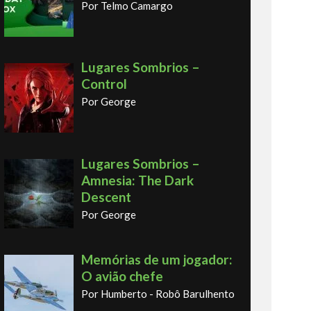
Por Telmo Camargo
Lugares Sombrios –
Control
Por George
Lugares Sombrios –
Amnesia: The Dark
Descent
Por George
Memórias de um jogador:
O avião chefe
Por Humberto - Robô Barulhento