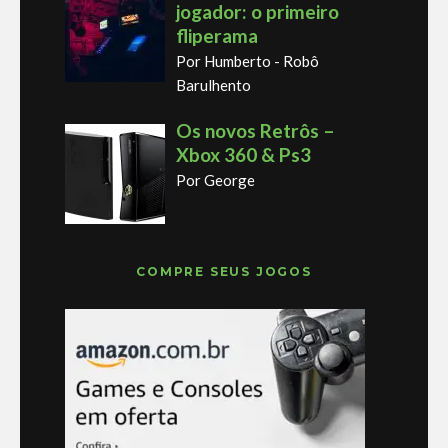
jogador: o primeiro
fliperama
Por Humberto - Robô
Barulhento
Os novos Retrôs –
Xbox 360 & Ps3
Por George
COMPRE SEUS JOGOS