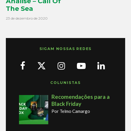
Análise – Call Of
The Sea
23 de dezembro de 2020
SIGAM NOSSAS REDES
COLUNISTAS
Recomendações para a
Black Friday
Por Telmo Camargo