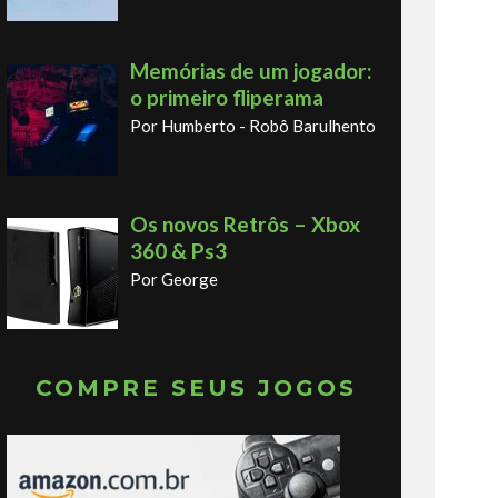
Memórias de um jogador:
o primeiro fliperama
Por Humberto - Robô Barulhento
Os novos Retrôs – Xbox
360 & Ps3
Por George
COMPRE SEUS JOGOS