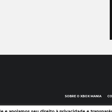
SOBRE O XBOX MANIA
C
 e apoiamos seu direito à privacidade e transparên