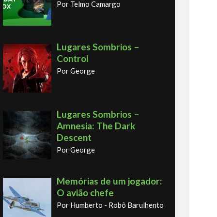
Por Telmo Camargo
Lugares Sombrios –
Control
Por George
Lugares Sombrios –
Amnesia: The Dark
Descent
Por George
Memórias de um jogador:
O avião chefe
Por Humberto - Robô Barulhento