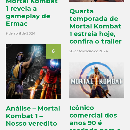
Mortal Kombat
1 revela a
Quarta
gameplay de
temporada de
Ermac
Mortal Kombat
1 estreia hoje,
9 de abril de 2024
confira o trailer
6
28 de fevereiro de 2024
Icônico
Análise – Mortal
comercial dos
Kombat 1 –
anos 90 é
Nosso veredito