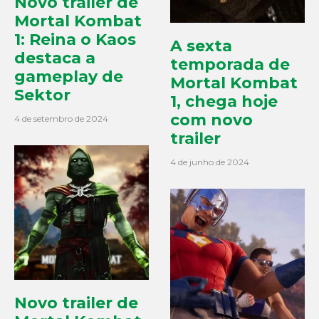
Novo trailer de
Mortal Kombat
1: Reina o Kaos
A sexta
destaca a
temporada de
gameplay de
Mortal Kombat
Sektor
1, chega hoje
com novo
4 de setembro de 2024
trailer
4 de junho de 2024
Novo trailer de