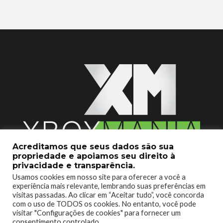
Acreditamos que seus dados são sua
propriedade e apoiamos seu direito à
2020 © Xboxmania. Todos os Direitos Reservados.
privacidade e transparência.
Usamos cookies em nosso site para oferecer a você a
SOBRE O XBOX MANIA
CONTATO
experiência mais relevante, lembrando suas preferências em
visitas passadas. Ao clicar em “Aceitar tudo”, você concorda
ENCONTROU UM PROBLEMA?
com o uso de TODOS os cookies. No entanto, você pode
visitar "Configurações de cookies" para fornecer um
consentimento controlado.