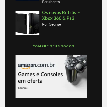
Barulhento
Os novos Retrôs –
Xbox 360 & Ps3
Por George
COMPRE SEUS JOGOS