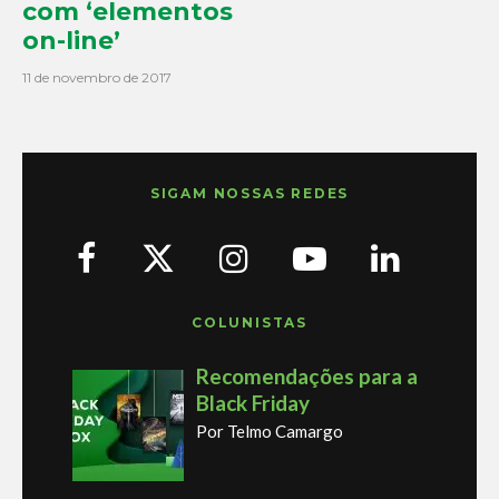
com ‘elementos
on-line’
11 de novembro de 2017
SIGAM NOSSAS REDES
COLUNISTAS
Recomendações para a
Black Friday
Por Telmo Camargo