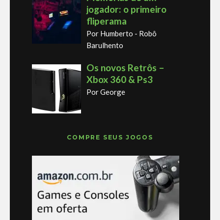
jogador: o primeiro
fliperama
Por Humberto - Robô
Barulhento
Os novos Retrôs –
Xbox 360 & Ps3
Por George
COMPRE SEUS JOGOS