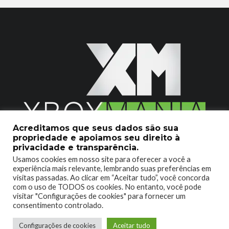
Acreditamos que seus dados são sua
propriedade e apoiamos seu direito à
2020 © Xboxmania. Todos os Direitos Reservados.
privacidade e transparência.
Usamos cookies em nosso site para oferecer a você a
SOBRE O XBOX MANIA
CONTATO
experiência mais relevante, lembrando suas preferências em
visitas passadas. Ao clicar em “Aceitar tudo”, você concorda
ENCONTROU UM PROBLEMA?
com o uso de TODOS os cookies. No entanto, você pode
visitar "Configurações de cookies" para fornecer um
consentimento controlado.
Configurações de cookies
Aceitar tudo