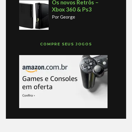
Os novos Retrôs –
Xbox 360 & Ps3
Por George
COMPRE SEUS JOGOS