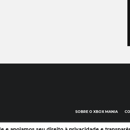
SOBRE O XBOX MANIA
C
 e apoiamos seu direito à privacidade e transparên