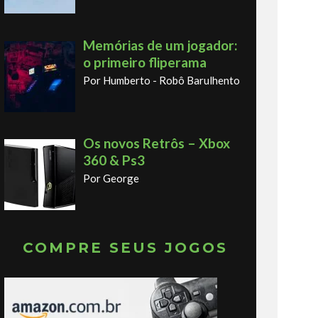
Memórias de um jogador:
o primeiro fliperama
Por Humberto - Robô Barulhento
Os novos Retrôs – Xbox
360 & Ps3
Por George
COMPRE SEUS JOGOS