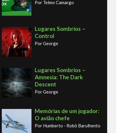
Por Telmo Camargo
Lugares Sombrios –
Control
Por George
Lugares Sombrios –
Amnesia: The Dark
Descent
Por George
Memórias de um jogador:
O avião chefe
Por Humberto - Robô Barulhento