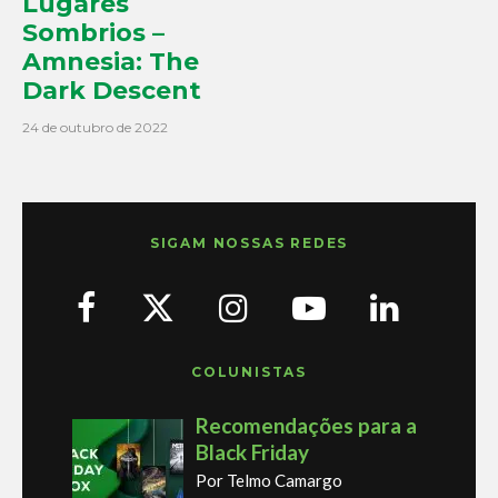
Lugares
Sombrios –
Amnesia: The
Dark Descent
24 de outubro de 2022
SIGAM NOSSAS REDES
COLUNISTAS
Recomendações para a
Black Friday
Por Telmo Camargo