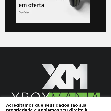
Acreditamos que seus dados são sua
propriedade e apoiamos seu direito à
2020 © Xboxmania. Todos os Direitos Reservados.