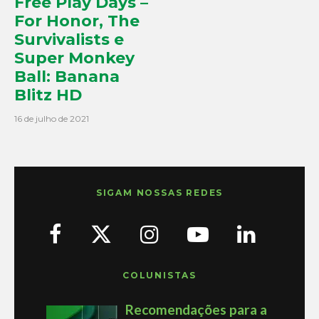
Free Play Days –
For Honor, The
Survivalists e
Super Monkey
Ball: Banana
Blitz HD
16 de julho de 2021
SIGAM NOSSAS REDES
COLUNISTAS
Recomendações para a