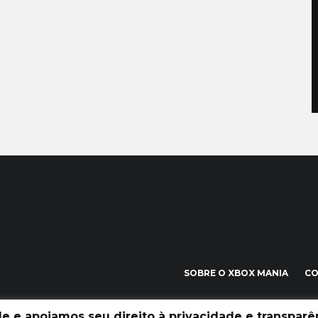
SOBRE O XBOX MANIA
C
 e apoiamos seu direito à privacidade e transparên