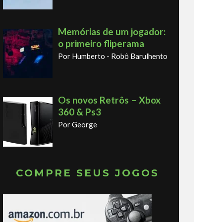
Memórias de um jogador:
o primeiro fliperama
Por Humberto - Robô Barulhento
Os novos Retrôs – Xbox
360 & Ps3
Por George
COMPRE SEUS JOGOS