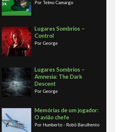
Por Telmo Camargo
Lugares Sombrios –
Control
Por George
Lugares Sombrios –
Amnesia: The Dark
Descent
Por George
Memórias de um jogador:
O avião chefe
Por Humberto - Robô Barulhento