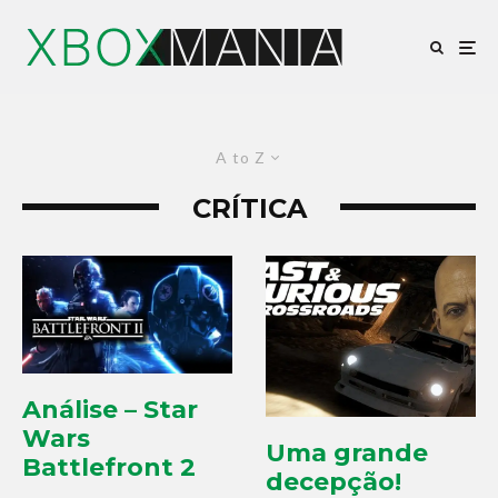
A to Z
CRÍTICA
Análise – Star
Wars
Uma grande
Battlefront 2
decepção!