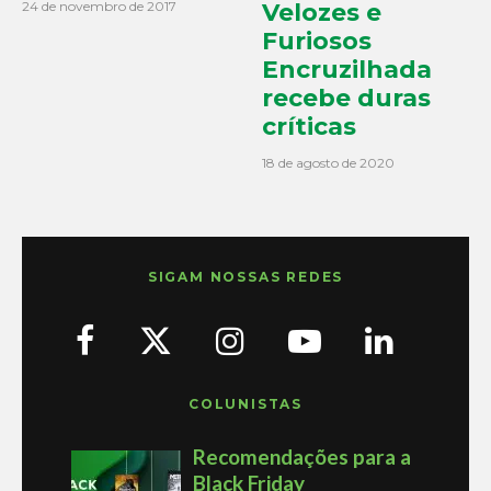
24 de novembro de 2017
Velozes e
Furiosos
Encruzilhada
recebe duras
críticas
18 de agosto de 2020
SIGAM NOSSAS REDES
COLUNISTAS
Recomendações para a
Black Friday