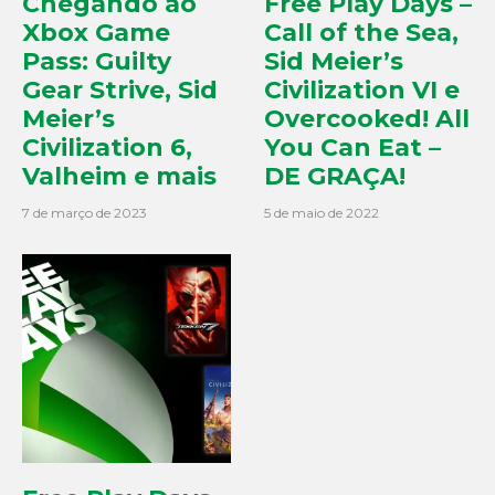
Chegando ao
Free Play Days –
Xbox Game
Call of the Sea,
Pass: Guilty
Sid Meier’s
Gear Strive, Sid
Civilization VI e
Meier’s
Overcooked! All
Civilization 6,
You Can Eat –
Valheim e mais
DE GRAÇA!
7 de março de 2023
5 de maio de 2022