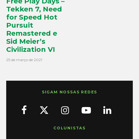
Free Play Days –
Tekken 7, Need
for Speed Hot
Pursuit
Remastered e
Sid Meier’s
Civilization VI
25 de março de 2021
SIGAM NOSSAS REDES
COLUNISTAS