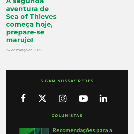
A segunda
aventura de
Sea of Thieves
começa hoje,
prepare-se
marujo!
24 de março de 2022
SIGAM NOSSAS REDES
COLUNISTAS
Recomendações para a