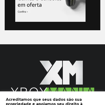
Acreditamos que seus dados são sua
propriedade e apoiamos seu direito à
2020 © Xboxmania. Todos os Direitos Reservados.