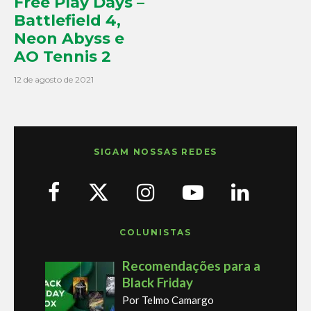
Free Play Days –
Battlefield 4,
Neon Abyss e
AO Tennis 2
12 de agosto de 2021
SIGAM NOSSAS REDES
COLUNISTAS
Recomendações para a
Black Friday
Por Telmo Camargo