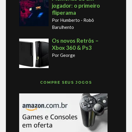
jogador: o primeiro
fliperama
Por Humberto - Robô
Barulhento
Os novos Retrôs –
Xbox 360 & Ps3
Por George
COMPRE SEUS JOGOS