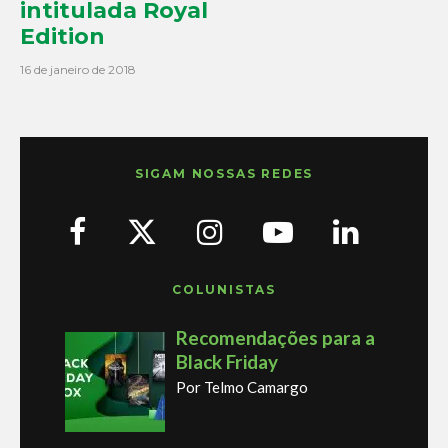
intitulada Royal
Edition
16 de janeiro de 2018
SIGAM NOSSAS REDES
COLUNISTAS
Recomendações para a
Black Friday
Por Telmo Camargo