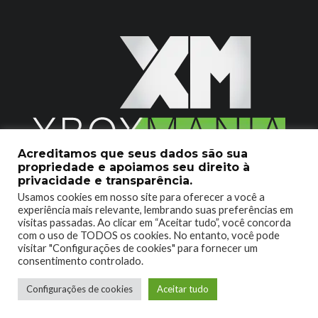
Acreditamos que seus dados são sua
propriedade e apoiamos seu direito à
2020 © Xboxmania. Todos os Direitos Reservados.
privacidade e transparência.
Usamos cookies em nosso site para oferecer a você a
SOBRE O XBOX MANIA
CONTATO
experiência mais relevante, lembrando suas preferências em
visitas passadas. Ao clicar em “Aceitar tudo”, você concorda
ENCONTROU UM PROBLEMA?
com o uso de TODOS os cookies. No entanto, você pode
visitar "Configurações de cookies" para fornecer um
consentimento controlado.
Configurações de cookies
Aceitar tudo