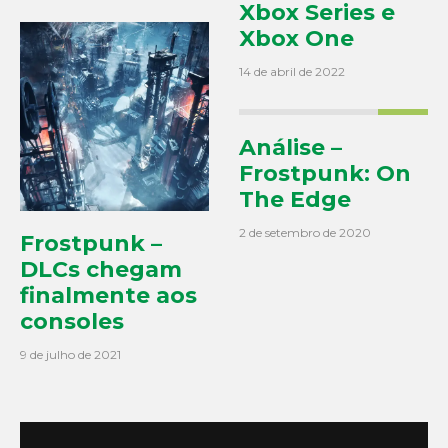
Xbox Series e
Xbox One
14 de abril de 2022
9.5
Análise –
Frostpunk: On
The Edge
2 de setembro de 2020
Frostpunk –
DLCs chegam
finalmente aos
consoles
9 de julho de 2021