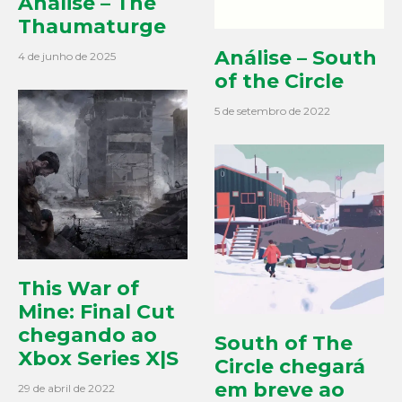
Análise – The
Thaumaturge
Análise – South
4 de junho de 2025
of the Circle
5 de setembro de 2022
This War of
Mine: Final Cut
chegando ao
South of The
Xbox Series X|S
Circle chegará
em breve ao
29 de abril de 2022