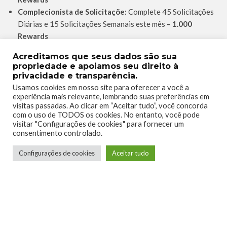
Complecionista de Solicitaçõe:
Complete 45 Solicitações
Diárias e 15 Solicitações Semanais este mês
– 1.000
Rewards
Jogos do Game Pass em qualquer lugar:
Instale 5 jogos da
Acreditamos que seus dados são sua
biblioteca Game Pass usando o App Móvel este mês
– 100
propriedade e apoiamos seu direito à
Rewards
privacidade e transparência.
State of Decay Year One Survival Edition:
Mate 11
Usamos cookies em nosso site para oferecer a você a
experiência mais relevante, lembrando suas preferências em
zumbis
– 150 Rewards
visitas passadas. Ao clicar em “Aceitar tudo”, você concorda
Minecraft:
Mate 20 zumbis ou Monstros
– 150 Rewards
com o uso de TODOS os cookies. No entanto, você pode
The Evil Within:
Mate 3 inimigos
– 150 Rewards
visitar "Configurações de cookies" para fornecer um
consentimento controlado.
Resident Evil 7: Biohazard:
Obtenha 5 itens –
150
Rewards
Configurações de cookies
Aceitar tudo
Esperamos que este guia ajude vocês a cumprir as
Solicitações! Não esqueçam de resgatar manualmente os
pontos das missões concluídas no App Móvel ou no seu
console (mais detalhes sobre como resgatar
aqui!
).