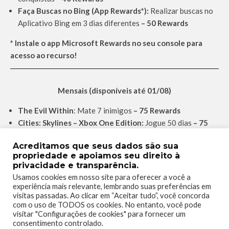
Faça Buscas no Bing (App Rewards*):
Realizar buscas no
Aplicativo Bing em 3 dias diferentes
– 50 Rewards
* Instale o app Microsoft Rewards no seu console para
acesso ao recurso!
Mensais (disponíveis até 01/08)
The Evil Within
: Mate 7 inimigos
– 75 Rewards
Cities: Skylines – Xbox One Edition:
Jogue 50 dias
– 75
Rewards
Acreditamos que seus dados são sua
Farming Simulator 22:
Congisa 1 Driving Distance
– 75
propriedade e apoiamos seu direito à
Rewards
privacidade e transparência.
Screamride:
Ganhe 2.000.000 de Scream Points
– 75
Usamos cookies em nosso site para oferecer a você a
Rewards
experiência mais relevante, lembrando suas preferências em
visitas passadas. Ao clicar em “Aceitar tudo”, você concorda
Game Pass Explorer:
Jogue 4 títulos diferentes da
com o uso de TODOS os cookies. No entanto, você pode
biblioteca Game Pass (Console ou PC) –
10 Rewards
visitar "Configurações de cookies" para fornecer um
Solicitação para Iniciante:
Complete 6 Solicitações
consentimento controlado.