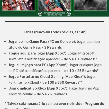
Diárias (renovam todos os dias, às 14h):
Jogar com o Game Pass (PC ou Console):
Jogar qualquer
título do Game Pass
–
3 Rewards
Toque aqui para jogar (App Xbox*)
: Jogar Microsoft
Jewel até a notificação aparecer
–
de
5 a 13 Rewards**
Jogue um jogo para PC (App Xbox*):
Jogar qualquer jogo
de PC até a notificação aparecer
–
de 10 a 25 Rewards**
Jogue Fortnite no Cloud Gaming (App Xbox*):
Jogar
Fortnite no xCloud
– de 100 a 250 Rewards**
Usar o aplicativo Xbox (App Xbox*):
Fazer login no App
Xbox de celular
– de 5 a 25 Rewards
* Talvez seja necessário se inscrever no Insider Program do