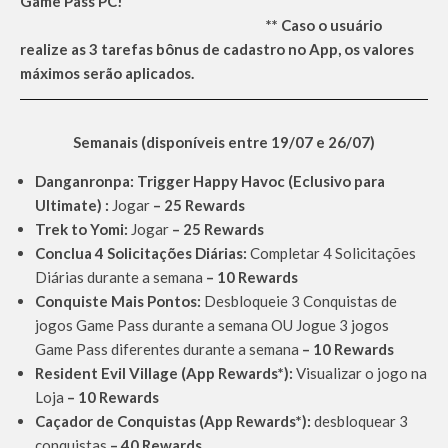
Game Pass PC!
** Caso o usuário
realize as 3 tarefas bônus de cadastro no App, os valores
máximos serão aplicados.
Semanais (disponíveis entre 19/07 e 26/07)
Danganronpa: Trigger Happy Havoc
(Eclusivo para
Ultimate) :
Jogar
– 25 Rewards
Trek to Yomi:
Jogar
– 25 Rewards
Conclua 4 Solicitações Diárias:
Completar 4 Solicitações
Diárias durante a semana
– 10 Rewards
Conquiste Mais Pontos:
Desbloqueie 3 Conquistas de
jogos Game Pass durante a semana OU Jogue 3 jogos
Game Pass diferentes durante a semana
– 10 Rewards
Resident Evil Village (App Rewards*):
Visualizar o jogo na
Loja
– 10 Rewards
Caçador de Conquistas (App Rewards*):
desbloquear 3
conquistas
– 40 Rewards