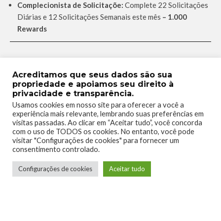
Complecionista de Solicitaçõe:
Complete 22 Solicitações
Diárias e 12 Solicitações Semanais este mês
– 1.000
Rewards
Esperamos que este guia ajude vocês a cumprir as
Solicitações! Não esqueçam de resgatar manualmente os
Acreditamos que seus dados são sua
propriedade e apoiamos seu direito à
pontos das missões concluídas no App Móvel ou no seu
privacidade e transparência.
console (mais detalhes sobre como resgatar
aqui!
).
Usamos cookies em nosso site para oferecer a você a
experiência mais relevante, lembrando suas preferências em
Até semana que vem!
visitas passadas. Ao clicar em “Aceitar tudo”, você concorda
com o uso de TODOS os cookies. No entanto, você pode
visitar "Configurações de cookies" para fornecer um
consentimento controlado.
TAGS
MISSÕES
SOLICITAÇÕES
Configurações de cookies
Aceitar tudo