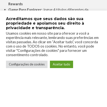
Rewards
Game Pass Explorer:
Jogue 4 títulos diferentes da
biblioteca Game Pass (Console ou PC) –
10 Rewards
Acreditamos que seus dados são sua
Solicitação para Iniciante:
Complete 6 Solicitações
propriedade e apoiamos seu direito à
Diárias e 4 Solicitações Semanais este mês
– 25 Rewards
privacidade e transparência.
Dedicação às Solicitações:
Complete 12 Solicitações
Usamos cookies em nosso site para oferecer a você a
experiência mais relevante, lembrando suas preferências em
Diárias e 8 Solicitações Semanais este mês
– 100 Rewards
visitas passadas. Ao clicar em “Aceitar tudo”, você concorda
Complecionista de Solicitaçõe:
Complete 22 Solicitações
com o uso de TODOS os cookies. No entanto, você pode
Diárias e 12 Solicitações Semanais este mês
– 1.000
visitar "Configurações de cookies" para fornecer um
consentimento controlado.
Rewards
Configurações de cookies
Aceitar tudo
Esperamos que este guia ajude vocês a cumprir as
Solicitações! Não esqueçam de resgatar manualmente os
pontos das missões concluídas no App Móvel ou no seu
console (mais detalhes sobre como resgatar
aqui!
).
Até semana que vem!