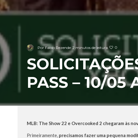
0
Por
Fábio Rezende
2 minutos de leitura
SOLICITAÇÕE
PASS – 10/05 
MLB: The Show 22 e Overcooked 2
chegaram às nov
Primeiramente,
precisamos fazer uma pequena modifi