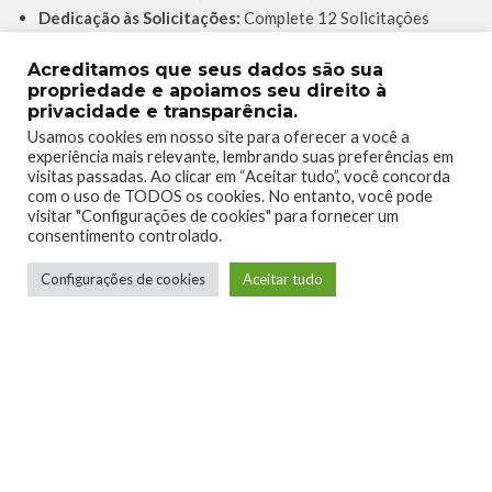
Dedicação às Solicitações:
Complete 12 Solicitações
Diárias e 12 Solicitações Semanais este mês
– 100
Acreditamos que seus dados são sua
Rewards
propriedade e apoiamos seu direito à
Complecionista de Solicitaçõe:
Complete 45 Solicitações
privacidade e transparência.
Diárias e 15 Solicitações Semanais este mês
– 1.000
Usamos cookies em nosso site para oferecer a você a
Rewards
experiência mais relevante, lembrando suas preferências em
Jogos do Game Pass em qualquer lugar:
Instale 5 jogos da
visitas passadas. Ao clicar em “Aceitar tudo”, você concorda
com o uso de TODOS os cookies. No entanto, você pode
biblioteca Game Pass usando o App Móvel este mês
– 100
visitar "Configurações de cookies" para fornecer um
Rewards
consentimento controlado.
Configurações de cookies
Aceitar tudo
Esperamos que este guia ajude vocês a cumprir as
Solicitações! Não esqueçam de resgatar manualmente os
pontos das missões concluídas no App Móvel ou no seu
console (mais detalhes sobre como resgatar
aqui!
).
Até semana que vem!