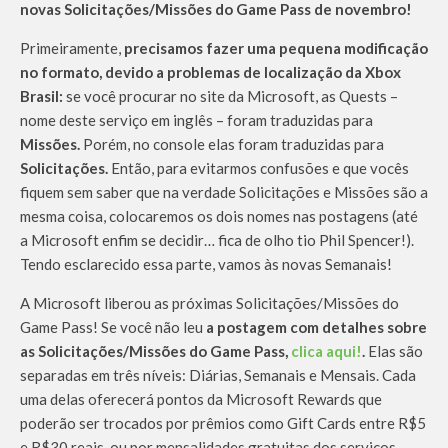
novas Solicitações/Missões do Game Pass de novembro!
Primeiramente,
precisamos fazer uma pequena modificação
no formato, devido a problemas de localização da Xbox
Brasil:
se você procurar no site da Microsoft, as Quests –
nome deste serviço em inglês – foram traduzidas para
Missões.
Porém, no console elas foram traduzidas para
Solicitações.
Então, para evitarmos confusões e que vocês
fiquem sem saber que na verdade Solicitações e Missões são a
mesma coisa, colocaremos os dois nomes nas postagens (até
a Microsoft enfim se decidir… fica de olho tio Phil Spencer!).
Tendo esclarecido essa parte, vamos às novas Semanais!
A Microsoft liberou as próximas Solicitações/Missões do
Game Pass! Se você não leu
a postagem com detalhes sobre
as Solicitações/Missões do Game Pass,
clica aqui!
.
Elas são
separadas em três níveis: Diárias, Semanais e Mensais. Cada
uma delas oferecerá pontos da Microsoft Rewards que
poderão ser trocados por prêmios como Gift Cards entre R$5
e R$30 reais, ou por mensalidades gratuitas dos serviços