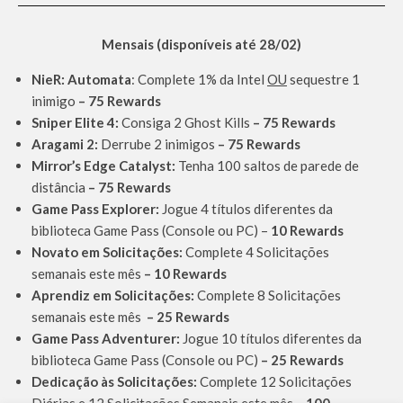
Mensais (disponíveis até 28/02)
NieR: Automata
: Complete 1% da Intel
OU
sequestre 1
inimigo
– 75 Rewards
Sniper Elite 4:
Consiga 2 Ghost Kills
– 75 Rewards
Aragami 2:
Derrube 2 inimigos
– 75 Rewards
Mirror’s Edge Catalyst:
Tenha 100 saltos de parede de
distância
– 75 Rewards
Game Pass Explorer:
Jogue 4 títulos diferentes da
biblioteca Game Pass (Console ou PC) –
10 Rewards
Novato em Solicitações:
Complete 4 Solicitações
semanais este mês
– 10 Rewards
Aprendiz em Solicitações:
Complete 8 Solicitações
semanais este mês
– 25 Rewards
Game Pass Adventurer:
Jogue 10 títulos diferentes da
biblioteca Game Pass (Console ou PC)
– 25 Rewards
Dedicação às Solicitações:
Complete 12 Solicitações
Diárias e 12 Solicitações Semanais este mês
– 100