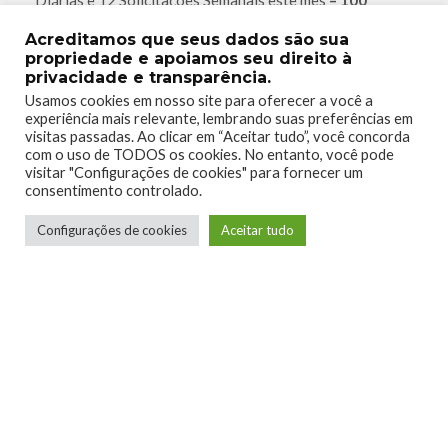
Rewards
Acreditamos que seus dados são sua
Complecionista de Solicitaçõe:
Complete 45 Solicitações
propriedade e apoiamos seu direito à
Diárias e 15 Solicitações Semanais este mês
– 1.000
privacidade e transparência.
Rewards
Usamos cookies em nosso site para oferecer a você a
experiência mais relevante, lembrando suas preferências em
Jogos do Game Pass em qualquer lugar:
Instale 5 jogos da
visitas passadas. Ao clicar em “Aceitar tudo”, você concorda
biblioteca Game Pass usando o App Móvel este mês
– 100
com o uso de TODOS os cookies. No entanto, você pode
Rewards
visitar "Configurações de cookies" para fornecer um
consentimento controlado.
Configurações de cookies
Aceitar tudo
Esperamos que este guia ajude vocês a cumprir as
Solicitações! Não esqueçam de resgatar manualmente os
pontos das missões concluídas no App Móvel ou no seu
console (mais detalhes sobre como resgatar
aqui!
).
Até semana que vem!
TAGS
MISSÕES
SOLICITAÇÕES