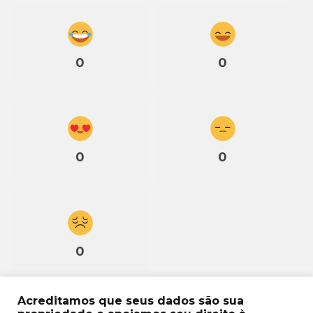
0
0
0
0
0
Acreditamos que seus dados são sua