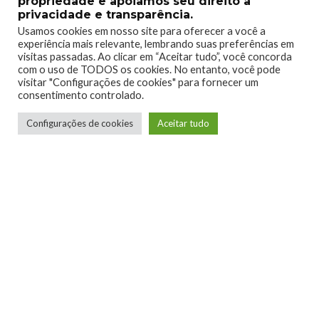
propriedade e apoiamos seu direito à
privacidade e transparência.
Usamos cookies em nosso site para oferecer a você a
experiência mais relevante, lembrando suas preferências em
visitas passadas. Ao clicar em “Aceitar tudo”, você concorda
com o uso de TODOS os cookies. No entanto, você pode
visitar "Configurações de cookies" para fornecer um
consentimento controlado.
Configurações de cookies
Aceitar tudo
Lucian Ribeiro
Jogador de RPG de mesa, apreciador de
narrativas bem contadas, degustador de
histórias em quadrinhos e autoproclamado