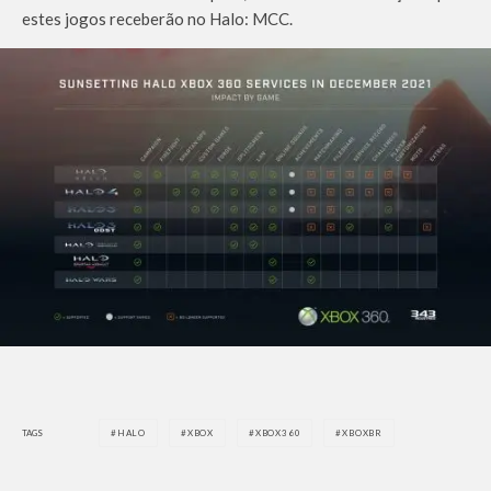
estes jogos receberão no Halo: MCC.
TAGS
HALO
XBOX
XBOX360
XBOXBR