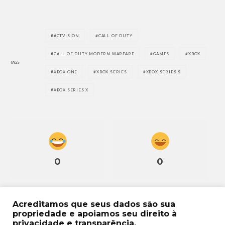
ACTVISION
CALL OF DUTY
CALL OF DUTY MODERN WARFARE
GAMES
XBOX
TAGS
XBOX ONE
XBOX SERIES
XBOX SERIES S
XBOX SERIES X
0
0
Acreditamos que seus dados são sua
propriedade e apoiamos seu direito à
privacidade e transparência.