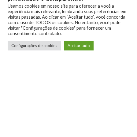
0
0
Usamos cookies em nosso site para oferecer a você a
experiência mais relevante, lembrando suas preferências em
visitas passadas. Ao clicar em “Aceitar tudo”, você concorda
com o uso de TODOS os cookies. No entanto, você pode
visitar "Configurações de cookies" para fornecer um
consentimento controlado.
0
Configurações de cookies
Aceitar tudo