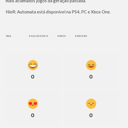
mais aclamados jogos da geração passada.
NieR: Automata está disponível na PS4, PC e Xbox One.
TAGS
SQUAREENIX
XBOX
XBOXBR
0
0
0
0