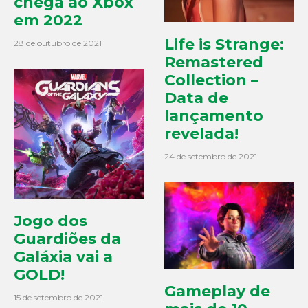
chega ao Xbox
em 2022
Life is Strange:
28 de outubro de 2021
Remastered
Collection –
Data de
lançamento
revelada!
24 de setembro de 2021
Jogo dos
Guardiões da
Galáxia vai a
GOLD!
Gameplay de
15 de setembro de 2021