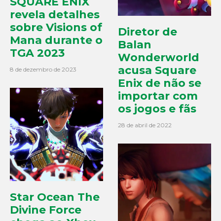
SQUARE ENIX
revela detalhes
sobre Visions of
Diretor de
Mana durante o
Balan
TGA 2023
Wonderworld
acusa Square
8 de dezembro de 2023
Enix de não se
importar com
os jogos e fãs
28 de abril de 2022
Star Ocean The
Divine Force