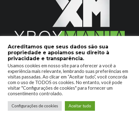
Acreditamos que seus dados são sua
propriedade e apoiamos seu direito à
2020 © Xboxmania. Todos os Direitos Reservados.
privacidade e transparência.
Usamos cookies em nosso site para oferecer a você a
SOBRE O XBOX MANIA
CONTATO
experiência mais relevante, lembrando suas preferências em
visitas passadas. Ao clicar em “Aceitar tudo”, você concorda
ENCONTROU UM PROBLEMA?
com o uso de TODOS os cookies. No entanto, você pode
visitar "Configurações de cookies" para fornecer um
consentimento controlado.
Configurações de cookies
Aceitar tudo