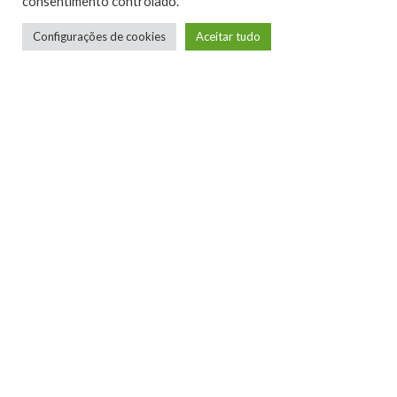
consentimento controlado.
Configurações de cookies
Aceitar tudo
Telmo Camargo
Editor Chefe
Idealizador e editor chefe do Xboxmania, Host
do Gamemania Podcast, Xbox Ambassador,
entusiasta dos jogos de corrida e pai do Miguel,
meu Player 2 favorito!
LEIA MAIS
NINTENDO CONFIRMA