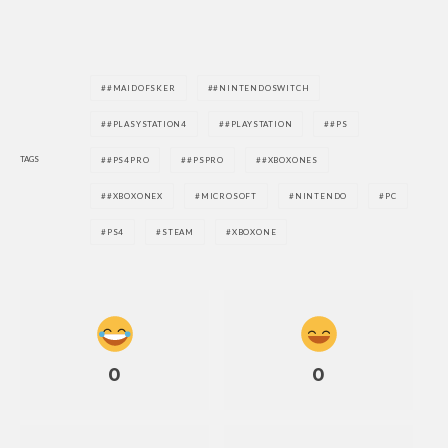
#MAIDOFSKER
#NINTENDOSWITCH
#PLASYSTATION4
#PLAYSTATION
#PS
TAGS
#PS4PRO
#PSPRO
#XBOXONES
#XBOXONEX
MICROSOFT
NINTENDO
PC
PS4
STEAM
XBOXONE
0
0