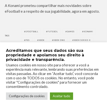
A Konami prometeu compartilhar mais novidades sobre
eFootball e a respeito de sua jogabilidade, agora em agosto.
EFOOTBALL
FUTEBOL
GAMES
KONAMI
TAGS
PES
XBOX
XBOX ONE
XBOX SERIES X
Acreditamos que seus dados são sua
propriedade e apoiamos seu direito à
privacidade e transparência.
Usamos cookies em nosso site para oferecer a você a
experiência mais relevante, lembrando suas preferências em
0
0
visitas passadas. Ao clicar em “Aceitar tudo”, você concorda
com o uso de TODOS os cookies. No entanto, você pode
visitar "Configurações de cookies" para fornecer um
consentimento controlado.
Configurações de cookies
Aceitar tudo
0
0