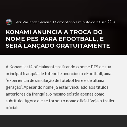
0
Por
Raillander Pereira
1 Comentário
1 minuto de leitura
KONAMI ANUNCIA A TROCA DO
NOME PES PARA EFOOTBALL, E
SERÁ LANÇADO GRATUITAMENTE
A Konami está oficialmente retirando o nome PES de sua
principal franquia de futebol e anunciou o eFootball, uma
“experiência de simulação de futebol livre e de última
geração”. Apesar do nome já estar vinculado aos títulos
anteriores da franquia, o mesmo existia apenas como
subtítulo. Agora ele se tornou o nome oficial. Veja o trailer
oficial: