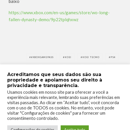
baixo
https://www.xbox.com/en-us/games/store/wo-long-
fallen-dynasty-demo/9p22tplqhxwz
#XBOXGAMEPASS
KOEI
KOEI TECMO
PS4
TAGS
PS5
WO LONG
XBOX
XBOX ONE
Acreditamos que seus dados são sua
XBOX SERIES
XBOX SERIES S
XBOX SERIES X
propriedade e apoiamos seu direito à
privacidade e transparência.
Usamos cookies em nosso site para oferecer a você a
experiência mais relevante, lembrando suas preferências em
visitas passadas. Ao clicar em “Aceitar tudo”, você concorda
com o uso de TODOS os cookies. No entanto, você pode
visitar "Configurações de cookies" para fornecer um
consentimento controlado.
0
0
Configurações de cookies
Aceitar tudo